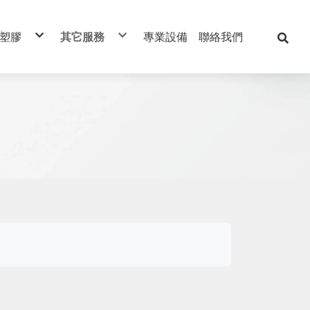
/塑膠
其它服務
專業設備
聯絡我們
橡膠、矽膠
組裝類
工程塑膠
coating-塗層
塑膠滾輪
PLC程式撰寫
優力膠
玻璃製品
三毛染
玻璃纖維
熱處理
電木類
毛刷
代客購買服務