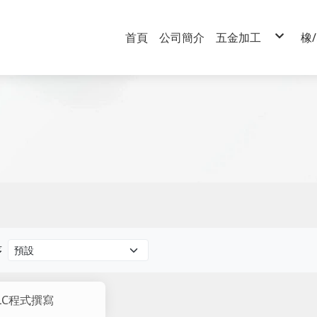
首頁
公司簡介
五金加工
橡
車床
CNC銑床
Ti金屬
板金
序
LC程式撰寫