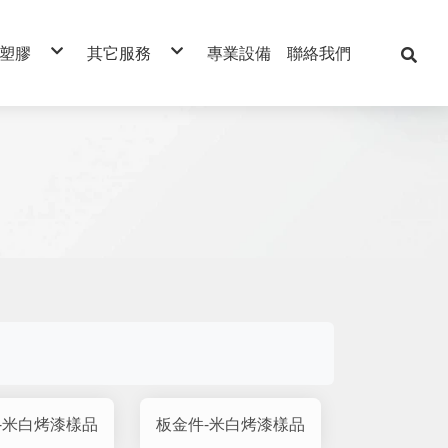
/塑膠
其它服務
專業設備
聯絡我們
橡膠、矽膠
組裝類
工程塑膠
coating-塗層
塑膠滾輪
PLC程式撰寫
優力膠
玻璃製品
三毛染
玻璃纖維
熱處理
電木類
毛刷
代客購買服務
-米白烤漆樣品
板金件-米白烤漆樣品