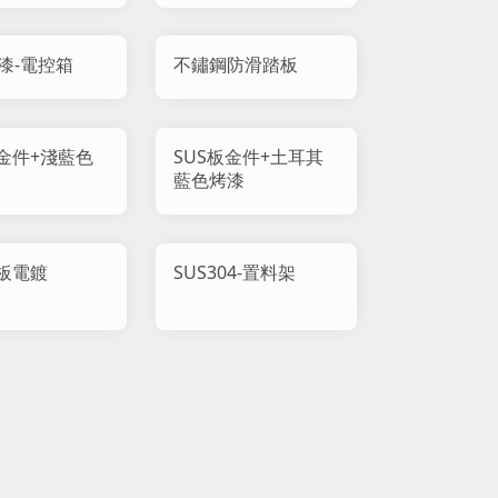
漆-電控箱
不鏽鋼防滑踏板
板金件+淺藍色
SUS板金件+土耳其
藍色烤漆
折板電鍍
SUS304-置料架