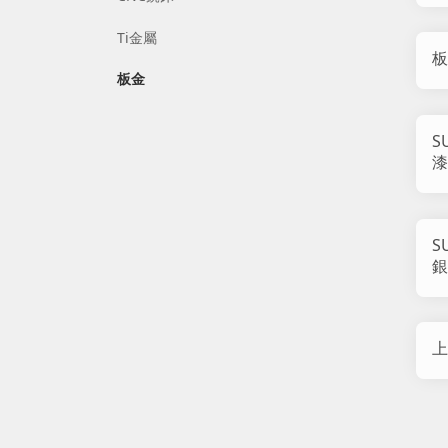
Ti金屬
板
板金
S
漆
S
銀
上