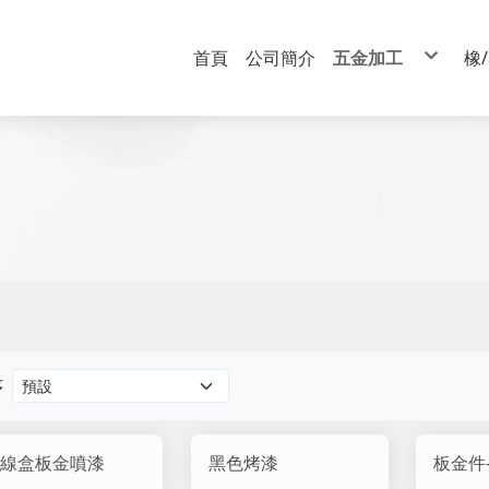
首頁
公司簡介
五金加工
橡
車床
CNC銑床
Ti金屬
板金
序
線盒板金噴漆
黑色烤漆
板金件